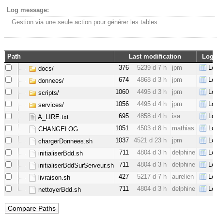
Log message:
Gestion via une seule action pour générer les tables.
Path
Last modification
Log
376
5239 d 7 h
jpm
Lo
docs/
674
4868 d 3 h
jpm
Lo
donnees/
1060
4495 d 3 h
jpm
Lo
scripts/
1056
4495 d 4 h
jpm
Lo
services/
695
4858 d 4 h
isa
Lo
A_LIRE.txt
1051
4503 d 8 h
mathias
Lo
CHANGELOG
1037
4521 d 23 h
jpm
Lo
chargerDonnees.sh
711
4804 d 3 h
delphine
Lo
initialiserBdd.sh
711
4804 d 3 h
delphine
Lo
initialiserBddSurServeur.sh
427
5217 d 7 h
aurelien
Lo
livraison.sh
711
4804 d 3 h
delphine
Lo
nettoyerBdd.sh